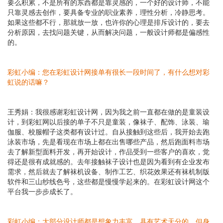
要么积累，不是所有的东西都是靠灵感的，一个好的设计师，不能
只靠灵感去创作，要具备专业的职业素养，理性分析，冷静思考。
如果这些都不行，那就放一放，也许你的心理是排斥设计的，要去
分析原因，去找问题关键，从而解决问题，一般设计师都是偏感性
的。
彩虹小编：
您在彩虹设计网接单有很长一段时间了，有什么想对彩
虹说的话嘛？
王秀娟：
我很感谢彩虹设计网，因为我之前一直都在做的是童装设
计，到彩虹网以后接的单子不只是童装，像袜子、配饰、泳装、瑜
伽服、校服帽子这类都有设计过。自从接触到这些后，我开始去跑
泳装市场，先是看现在市场上都在出售哪些产品，然后跑面料市场
去了解新型面料开发，再开始设计，作品受到一些客户的喜欢，觉
得还是很有成就感的。去年接触袜子设计也是因为看到有企业发布
需求，然后就去了解袜机设备、制作工艺、织花效果还有袜机制版
软件和三山纱线色号，这些都是慢慢学起来的。在彩虹设计网这个
平台我一步步成长了。
彩虹小编：
大部分设计师都是想象力丰富、具有艺术天分的，但身