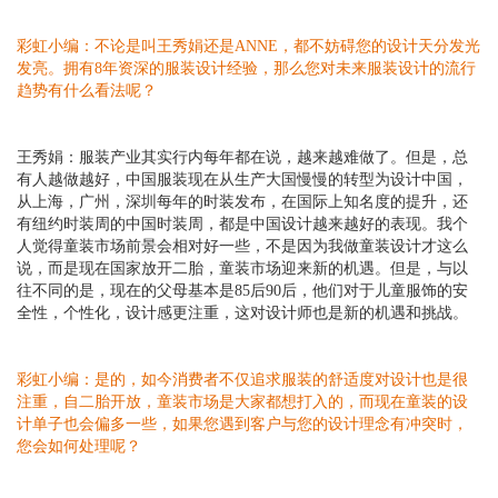
彩虹小编：
不论是叫王秀娟还是
ANNE
，都不妨碍您的设计天分发光
发亮。拥有
8
年资深的服装设计经验，那么您对未来服装设计的流行
趋势有什么看法呢？
王秀娟：
服装产业其实行内每年都在说，越来越难做了。但是，总
有人越做越好，中国服装现在从生产大国慢慢的转型为设计中国，
从上海，广州，深圳每年的时装发布，在国际上知名度的提升，还
有纽约时装周的中国时装周，都是中国设计越来越好的表现。我个
人觉得童装市场前景会相对好一些，不是因为我做童装设计才这么
说，而是现在国家放开二胎，童装市场迎来新的机遇。但是，与以
往不同的是，现在的父母基本是
85
后
90
后，他们对于儿童服饰的安
全性，个性化，设计感更注重，这对设计师也是新的机遇和挑战。
彩虹小编：
是的，如今消费者不仅追求服装的舒适度对设计也是很
注重，自二胎开放，童装市场是大家都想打入的，而现在童装的设
计单子也会偏多一些，如果您遇到客户与您的设计理念有冲突时，
您会如何处理呢？