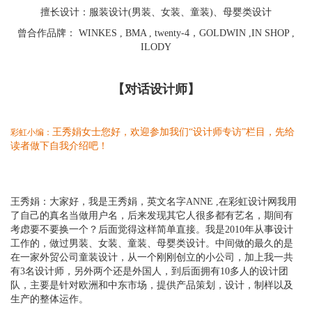
擅长设计：服装设计(男装、女装、童装)、母婴类设计
曾合作品牌： WINKES , BMA , twenty-4，GOLDWIN ,IN SHOP ,
ILODY
【对话设计师】
王秀娟女士您好，欢迎参加我们
“
设计师专访
”
栏目，先给
彩虹小编：
读者做下自我介绍吧！
王秀娟：
大家好，我是王秀娟，英文名字
ANNE ,
在彩虹设计网我用
了自己的真名当做用户名，后来发现其它人很多都有艺名，期间有
考虑要不要换一个？后面觉得这样简单直接。我是
2010
年从事设计
工作的，做过男装、女装、童装、母婴类设计。中间做的最久的是
在一家外贸公司童装设计，从一个刚刚创立的小公司，加上我一共
有
3
名设计师，另外两个还是外国人，到后面拥有
10
多人的设计团
队，主要是针对欧洲和中东市场，提供产品策划，设计，制样以及
生产的整体运作。