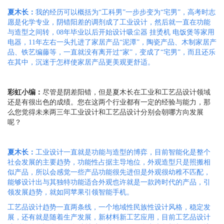
夏木长：
我的
经历可以概括为
“工科男”一步步变为“宅男”，高考时志
愿是化学专业，阴错阳差的调剂成了工业设计，然后就一直在功能
与造型之间转，08年毕业以后开始设计吸尘器 挂烫机 电饭煲等家用
电器，11年左右一头扎进了家居产品“泥潭”，陶瓷产品
、
木制家居产
品
、
铁艺编藤等，一直就没有离开过
“家”，变成了“宅男”，而且还乐
在其中，沉迷于怎样使家居产品更美观更舒适。
彩虹小编：
尽管是阴差阳错，但是夏木长在工业和工艺品设计领域
还是有很出色的成绩。您在这两个行业都有一定的经验与能力，那
么您觉得未来两三年工业设计和工艺品设计分别会朝哪方向发展
呢？
夏木长：
工业设计一直就是功能与造型的博弈，目前智能化是整个
社会发展的主要趋势，功能性占据主导地位，外观造型只是照搬相
似产品，所以会感觉一些产品功能很先进但是外观很幼稚不匹配，
能够设计出与其独特功能适合外观也许就是一款跨时代的产品，引
领发展趋势，就如同苹果引领智能手机。
工艺品设计趋势一直两条线，一个地域性民族性设计风格，稳定发
展，还有就是随着生产发展，新材料新工艺应用，目前工艺品设计