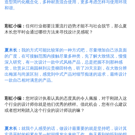
造型简约化概念化，多种材质混合使用，更多考虑怎样与使用环境
和谐。
彩虹小编：
任何行业都要注重流行趋势才能不与社会脱节，那么夏
木长您平时会通过哪些方法来寻找设计灵感呢？
夏木长：
我的方式可能比较笨的一种方式吧，尽量增加自己涉及面
的广度，在可接触范围内接触尽量多种类，先了解大致情况，慢慢
深入研究，有一次设计一款中式风格产品，总是把握不到那种感
觉，欣赏从江南园林到云贵梯田特色，听了
20天京剧，在大致分辨
出梅派与尚派区别，感觉到中式产品对细节痴迷的追求，最终设计
一款自己相对满意的产品
。
彩虹小编：
您对设计执着认真的态度真的令人佩服，对于刚踏入这
个行业的设计师你就是他们优秀的榜样。借此机会，您有什么建议
或者想对刚踏入这个行业的设计师说的嘛？
夏木长：
就我个人感受的话，做设计最重要的就是坚持吧，设计其
实是平时的积累在某一时间爆发出来的工作，每天看到的听到的想