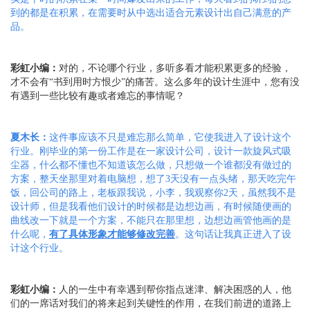
到的都是在积累，在需要时从中选出适合元素设计出自己满意的产
品。
彩虹小编：
对的，不论哪个行业，多听多看才能积累更多的经验，
才不会有
“书到用时方恨少”的痛苦。这么多年的设计生涯中，您有没
有遇到一些比较有趣或者难忘的事情呢？
夏木长：
这件事应该不只是难忘那么简单，
它
使我进入了设计这个
行业
。刚毕业的
第一份工作
是在
一家设计公司，设计一款旋风式吸
尘器，什么都不懂也不知道该怎么做，只想做一个谁都没有做过的
方案，整天坐那里对着电脑想，想了
3天没有一点头绪，那天吃完午
饭，回公司的路上，老板跟我说，小李，我观察你2天，虽然我不是
设计师，但是我看他们设计的时候都是边想边画，有时候随便画的
曲线改一下就是一个方案，不能只在那里想，边想边画管他画的是
什么呢，
有了具体形象才能够修改完善
。这句话让我真正进入了设
计这个行业。
彩虹小编：
人的一生中有幸遇到帮你指点迷津、解决困惑的人，他
们的一席话对我们的将来起到关键性的作用，在我们前进的道路上