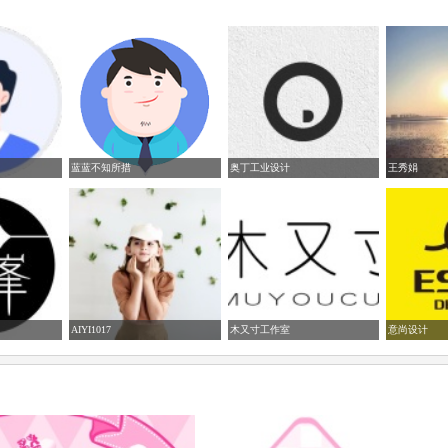
蓝蓝不知所措
奥丁工业设计
王秀娟
AIYI1017
木又寸工作室
意尚设计