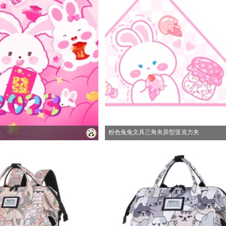
粉色兔兔文具三角夹异型亚克力夹